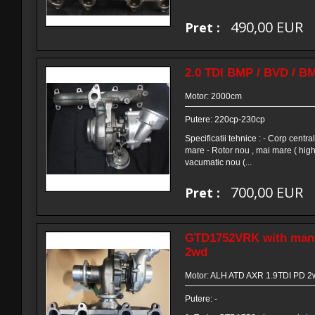
490,00 EUR
Pret :
2.0 TDI BMP / BVD / B
Motor: 2000cm
Putere: 220cp-230cp
Specificatii tehnice : - Corp centra
mare - Rotor nou , mai mare ( high f
vacumatic nou (...
700,00 EUR
Pret :
GTD1752VRK with manif
2wd
Motor: ALH ATD AXR 1.9TDI PD 2
Putere: -