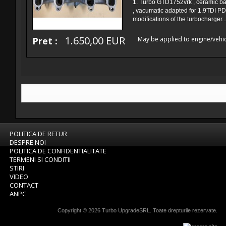
1. Turbo GTD1752vrk , ceramic ba
, vacumatic adapted for 1.9TDI PD
modifications of the turbocharger..
1.650,00 EUR
Pret :
May be applied to engine/vehic
POLITICA DE RETUR
DESPRE NOI
POLITICA DE CONFIDENTIALITATE
TERMENI SI CONDITII
STIRI
VIDEO
CONTACT
ANPC
Copyright © 2026
Turbo UpgradeSRL
. Toate drepturile rezervate.