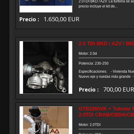
2.0TDI BKD / AZV. La turbina se a
precio incluye el kit de...
1.650,00 EUR
Precio :
2.0 TDI BKD / AZV / BK
Motor: 2.0d
Potencia: 230-250
Especificaciones: - Vivienda Nu
Nuevo eje y ruedas más grande - Al
700,00 EU
Precio :
GTB2260VK + Tubular M
2.0TDI CBAB/CBDA/C
Motor: 2.0TDI