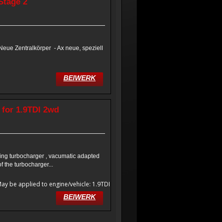
Stage 2
Neue Zentralkörper - Ax neue, speziell
BEIWERK
for 1.9TDI 2wd
ing turbocharger , vacumatic adapted
f the turbocharger...
ay be applied to engine/vehicle: 1.9TDI
BEIWERK