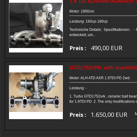
1.9 TDI ALH/AHF/AJM/AUY 
Motor: 1900cm
Leistung: 160cp-180cp
Technische Details: Spezifikationen: - 
entwickelt, um...
490,00 EUR
Preis :
GTD1752VRK with manifold 
Motor: ALH ATD AXR 1.9TDI PD 2wd
Leistung: -
1. Turbo GTD1752vrk , ceramic ball bear
for 1.9TDI PD 2. The only modifications o
1.650,00 EUR
Preis :
M