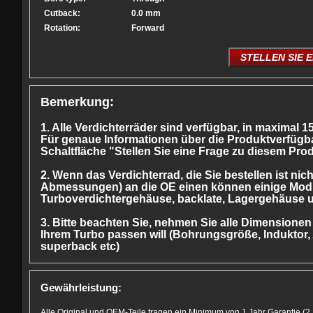
Cutback:
0.0 mm
Rotation:
Forward
STELLEN SIE 
Bemerkung:
1. Alle Verdichterräder sind verfügbar, in maximal 1
Für genaue Informationen über die Produktverfügba
Schaltfläche "Stellen Sie eine Frage zu diesem Pro
2. Wenn das Verdichterrad, die Sie bestellen ist nich
Abmessungen) an die OE einen können einige Modif
Turboverdichtergehäuse, backlate, Lagergehäuse us
3. Bitte beachten Sie, nehmen Sie alle Dimensionen 
Ihrem Turbo passen will (Bohrungsgröße, Induktor,
superback etc)
Gewährleistung:
Alle Original und OEM-Teile tragen ein Minimum von 1 Jahr Garantie (2 