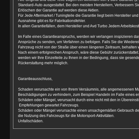
Standard-Auto ausgestattet. Bei den meisten Herstellern, Verbessern S
Erlöschen der Garantie auf werden diese Aktien.
Für Jede Aftermarket / Tuningteile die Garantie liegt beim Hersteller un
Ausnahme gibt es für Fabrikationsfehler.
In allen Garantiefällen, dem Hersteller und Avd Turbo Jedem Arbeitskoste
Im Falle eines Garantieanspruchs, werden wir verlangen inspizieren das 
Ansprüche zu senden, um Verfahren zu befolgen. Falls Sie die Wiederein
Fahrzeug nicht von der Straße über einen längeren Zeitraum, behalten w
Nach einem erfolgreichen Anspruch, wäre diese Gebühr zurückerstattet. 
werden wir Ihre Einzelteile zu Ihnen in der Bedingung, dass sie gesen
Rückerstattung mehr möglich.
Garantieausschluss,
Schaden verursachte ein von Ihrem Versäumnis, alle angemessenen 
Beschädigungen zu verhindern, zum Beispiel Handeln im Falle eines e
Schäden oder Mängel, verursacht durch eine nicht mit den in Übereinst
Empfehlungen gewartet Fahrzeugs.
Schäden oder Mängel verursachte einen unsachgemäßen Gebrauch des
die Nutzung des Fahrzeugs für die Motorsport-Aktivitäten.
Unfallschäden.