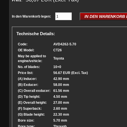
Preis:
IN DEN WARENKORB
In den Warenkorb legen:
Technische Details:
Code:
AVD4262-5.70
OE Model:
CT26
May be applied to
Toyota
engine/vehicle:
No. of blades:
10+0
Price list:
56.67 EUR (Excl. Tax)
(A) Inducer:
42.90 mm
(B) Exducer:
58.00 mm
(C) Overall exducer:
61.56 mm
(D) Tip height:
4.50 mm
(E) Overall height:
27.00 mm
(F) Superback:
2.60 mm
(G) Blade height:
22.30 mm
Bore size:
5.70 mm
Bore type:
Through